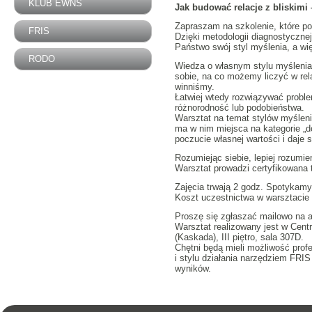
KLUB EWNS
Jak budować relacje z bliskimi 
Zapraszam na szkolenie, które p
FRIS
Dzięki metodologii diagnostyczne
Państwo swój styl myślenia, a wię
RODO
Wiedza o własnym stylu myślenia
sobie, na co możemy liczyć w rela
winniśmy.
Łatwiej wtedy rozwiązywać probl
różnorodność lub podobieństwa.
Warsztat na temat stylów myśleni
ma w nim miejsca na kategorie „d
poczucie własnej wartości i daje s
Rozumiejąc siebie, lepiej rozumi
Warsztat prowadzi certyfikowana 
Zajęcia trwają 2 godz. Spotykamy 
Koszt uczestnictwa w warsztacie t
Proszę się zgłaszać mailowo na a
Warsztat realizowany jest w Cent
(Kaskada), III piętro, sala 307D.
Chętni będą mieli możliwość prof
i stylu działania narzędziem FRI
wyników.