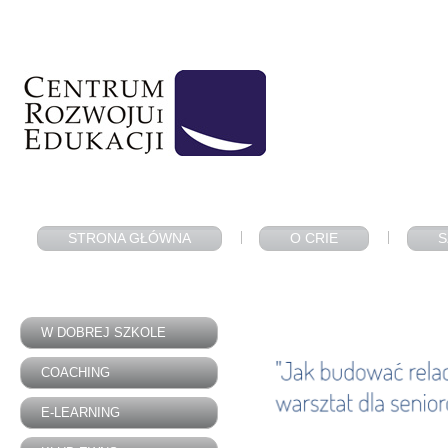
STRONA GŁÓWNA
O CRIE
S
W DOBREJ SZKOLE
COACHING
E-LEARNING