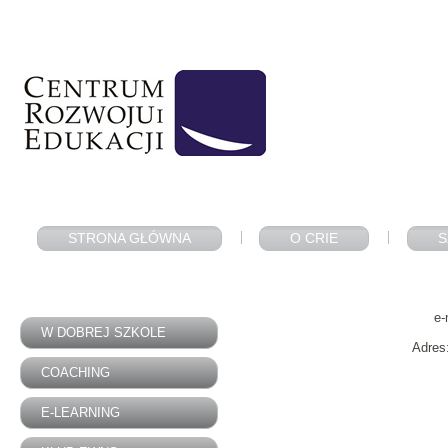
STRONA GŁÓWNA
O CRIE
S
e-
W DOBREJ SZKOLE
Adres
COACHING
E-LEARNING